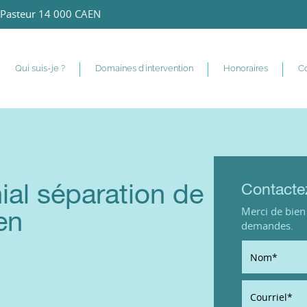
Pasteur 14 000 CAEN
Qui suis-je ?
Domaines d'intervention
Honoraires
Co
al séparation de
Contacte
Merci de bien 
en
demandes.