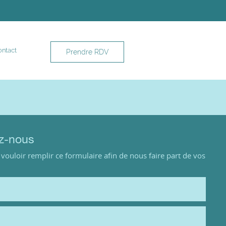
ntact
Prendre RDV
z-nous
vouloir remplir ce formulaire afin de nous faire part de vos