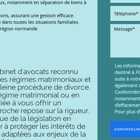
ux, notamment en séparation de biens à
ons, assurant une gestion efficace.
dans toutes les situations familiales.
a région normande.
Les informat
inet d'avocats reconnu
destiné à
FO
des régimes matrimoniaux et
suite à vot
également d
leine procédure de divorce,
Conformémen
 régime matrimonial ou en
notamment d'
ée à vous offrir un
d'effacemen
che repose sur la rigueur,
Pour plus d
ue de la législation en
à protéger les intérêts de
 adaptées aux enjeux de la