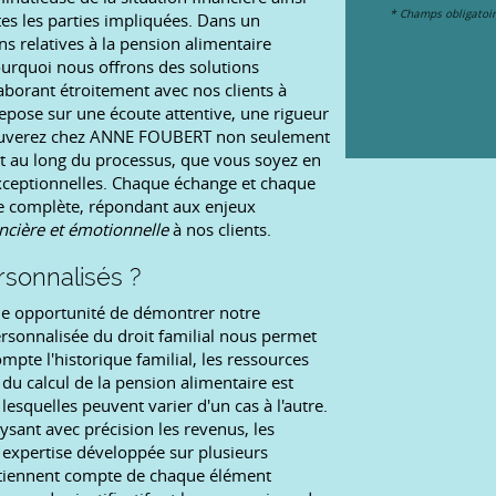
*
Champs obligatoi
es les parties impliquées. Dans un
s relatives à la pension alimentaire
pourquoi nous offrons des solutions
aborant étroitement avec nos clients à
repose sur une écoute attentive, une rigueur
trouverez chez ANNE FOUBERT non seulement
ut au long du processus, que vous soyez en
xceptionnelles. Chaque échange et chaque
ise complète, répondant aux enjeux
ancière et émotionnelle
à nos clients.
rsonnalisés ?
 opportunité de démontrer notre
ersonnalisée du droit familial nous permet
pte l'historique familial, les ressources
du calcul de la pension alimentaire est
esquelles peuvent varier d'un cas à l'autre.
sant avec précision les revenus, les
e expertise développée sur plusieurs
ui tiennent compte de chaque élément