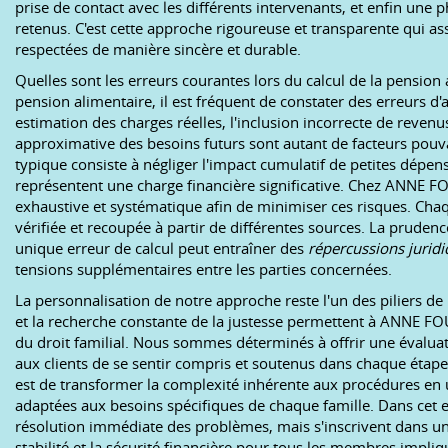
prise de contact avec les différents intervenants, et enfin une
retenus. C'est cette approche rigoureuse et transparente qui as
respectées de manière sincère et durable.
Quelles sont les erreurs courantes lors du calcul de la pension 
pension alimentaire, il est fréquent de constater des erreurs d'a
estimation des charges réelles, l'inclusion incorrecte de reve
approximative des besoins futurs sont autant de facteurs pouvan
typique consiste à négliger l'impact cumulatif de petites dépens
représentent une charge financière significative. Chez ANNE 
exhaustive et systématique afin de minimiser ces risques. Chaq
vérifiée et recoupée à partir de différentes sources. La pruden
unique erreur de calcul peut entraîner des
répercussions juridi
tensions supplémentaires entre les parties concernées.
La personnalisation de notre approche reste l'un des piliers de 
et la recherche constante de la justesse permettent à ANNE 
du droit familial. Nous sommes déterminés à offrir une évalua
aux clients de se sentir compris et soutenus dans chaque étape
est de transformer la complexité inhérente aux procédures en un
adaptées aux besoins spécifiques de chaque famille. Dans cet esp
résolution immédiate des problèmes, mais s'inscrivent dans une
stabilité et la sécurité financière pour tous les membres impliq