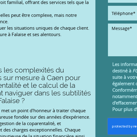
familial, offrant des services tels que la
nelles peut être complexe, mais notre
nce.
r les situations uniques de chaque client.
 à Falaise et ses alentours.
Les informat
les complexités du
destiné à
FO
ns sur mesure à Caen pour
suite à vot
également d
talité et le calcul de la
Conformémen
naviguer dans les subtilités
notamment d'
alaise ?
d'effacemen
Pour plus d
l, met un point d'honneur à traiter chaque
ureuse fondée sur des années d'expérience.
estion de la coparentalité, et
 et des charges exceptionnelles. Chaque
inutieuse de la situation financière ainsi