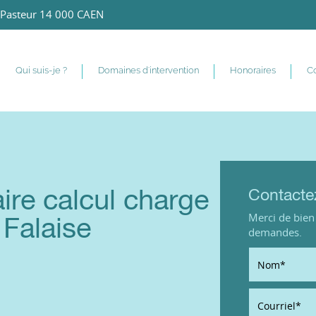
Pasteur 14 000 CAEN
Qui suis-je ?
Domaines d'intervention
Honoraires
Co
ire calcul charge
Contacte
Merci de bien 
 Falaise
demandes.