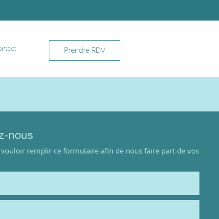
ntact
Prendre RDV
z-nous
vouloir remplir ce formulaire afin de nous faire part de vos