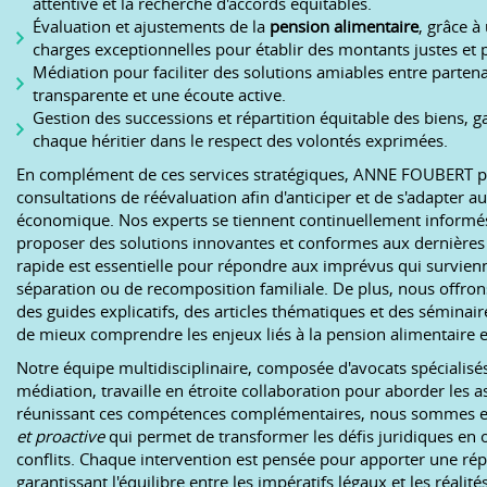
attentive et la recherche d'accords équitables.
Évaluation et ajustements de la
pension alimentaire
, grâce à
charges exceptionnelles pour établir des montants justes et 
Médiation pour faciliter des solutions amiables entre parte
transparente et une écoute active.
Gestion des successions et répartition équitable des biens, ga
chaque héritier dans le respect des volontés exprimées.
En complément de ces services stratégiques, ANNE FOUBERT pro
consultations de réévaluation afin d'anticiper et de s'adapter au
économique. Nos experts se tiennent continuellement informés 
proposer des solutions innovantes et conformes aux dernières 
rapide est essentielle pour répondre aux imprévus qui survien
séparation ou de recomposition familiale. De plus, nous offro
des guides explicatifs, des articles thématiques et des sémina
de mieux comprendre les enjeux liés à la pension alimentaire e
Notre équipe multidisciplinaire, composée d'avocats spécialisés,
médiation, travaille en étroite collaboration pour aborder les
réunissant ces compétences complémentaires, nous sommes e
et proactive
qui permet de transformer les défis juridiques en 
conflits. Chaque intervention est pensée pour apporter une ré
garantissant l'équilibre entre les impératifs légaux et les réal