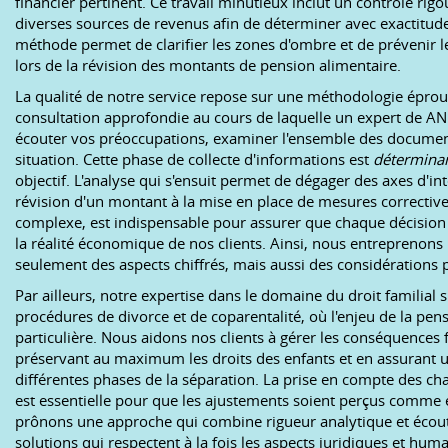
financier pertinent. Ce travail minutieux inclut un contrôle rigo
diverses sources de revenus afin de déterminer avec exactitude
méthode permet de clarifier les zones d'ombre et de prévenir 
lors de la révision des montants de pension alimentaire.
La qualité de notre service repose sur une méthodologie ép
consultation approfondie au cours de laquelle un expert de 
écouter vos préoccupations, examiner l'ensemble des documents 
situation. Cette phase de collecte d'informations est
détermina
objectif. L'analyse qui s'ensuit permet de dégager des axes d'int
révision d'un montant à la mise en place de mesures corrective
complexe, est indispensable pour assurer que chaque décision 
la réalité économique de nos clients. Ainsi, nous entreprenons 
seulement des aspects chiffrés, mais aussi des considérations p
Par ailleurs, notre expertise dans le domaine du droit familial
procédures de divorce et de coparentalité, où l'enjeu de la pe
particulière. Nous aidons nos clients à gérer les conséquences 
préservant au maximum les droits des enfants et en assurant u
différentes phases de la séparation. La prise en compte des ch
est essentielle pour que les ajustements soient perçus comme é
prônons une approche qui combine rigueur analytique et écout
solutions qui respectent à la fois les aspects juridiques et huma