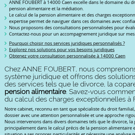
ANNE FOUBERT à 14000 Caen excelle dans le domaine du droit 
pension alimentaire et la médiation.
Le calcul de la pension alimentaire et des charges exception
expertise permet de naviguer dans ces domaines avec confia
Nous proposons des consultations personnalisées pour évalue
Contactez-nous pour un accompagnement juridique sur mesure
Pourquoi choisir nos services juridiques personnalisés ?
Explorez nos solutions pour vos besoins juridiques
Obtenez votre consultation personnalisée à 14000 Caen
Chez ANNE FOUBERT, nous comprenons 
système juridique et offrons des solutio
des services tels que le divorce, la coparen
pension alimentaire
. Savez-vous comment 
du calcul des charges exceptionnelles à F
Notre cabinet, reconnu en tant que spécialiste du droit familia
dossier avec une attention personnalisée et une approche rigo
Nous intervenons dans divers domaines tels que le divorce, la g
principalement dans le calcul précis de la pension alimentaire
situation a ses propres particularités et nécessite une analyse m