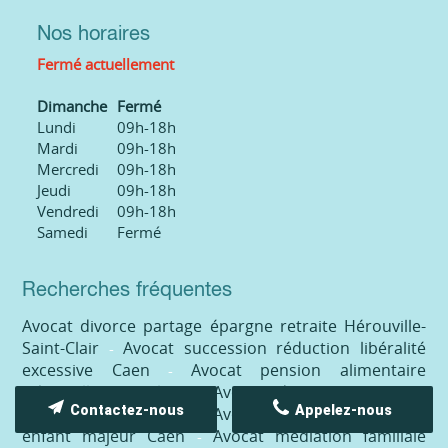
Nos horaires
Fermé actuellement
Dimanche
Fermé
Lundi
09h-18h
Mardi
09h-18h
Mercredi
09h-18h
Jeudi
09h-18h
Vendredi
09h-18h
Samedi
Fermé
Recherches fréquentes
Avocat divorce partage épargne retraite Hérouville-
Saint-Clair
Avocat succession réduction libéralité
excessive Caen
Avocat pension alimentaire
Hérouville-Saint-Clair
Avocat divorce protection
Contactez-nous
Appelez-nous
retraite conjoint Caen
Avocat pension alimentaire
enfant majeur Caen
Avocat médiation familiale